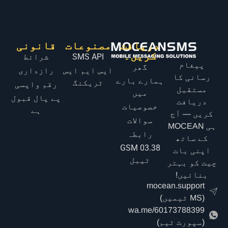
دریافت
مصنوعات
قانونی
کریں۔
SMS API
شرائط
پیغام
گھر
ایس ایم ایس
رازداری
رسانی کا
ہمارے بارے
ٹریکنگ
رقم واپسی
مستقبل
میں
پے پال قبول
دریافت
خصوصیات
ہے
کریں — آج
سوالات
ہی MOCEAN
رابطہ
کے ساتھ
GSM 03.38
اپنی بات
ٹیبل
چیت کو بہتر
بنائیں!
mocean.support
(MS ٹیمیں)
wa.me/60173788399
(سپورٹ ٹیم)