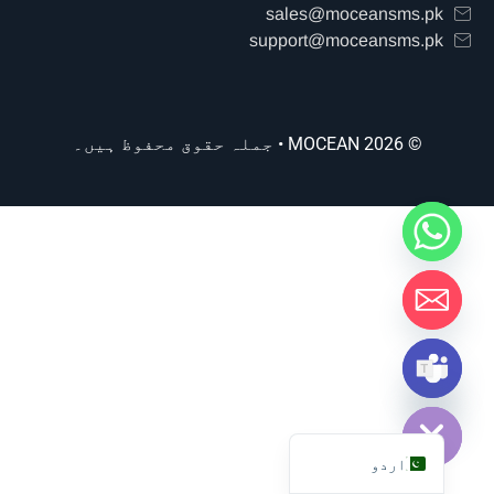
sales@moceansms.pk
support@moceansms.pk
© 2026 MOCEAN • جملہ حقوق محفوظ ہیں۔
ائیں۔
English (UK)
اردو